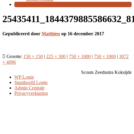
Inschrijven
25435411_1844379885586632_8
Gepubliceerd door
Matthieu
op
16 december 2017
Grootte:
150 × 150
|
225 × 300
|
750 × 1000
|
750 × 1000
|
3072
× 4096
Scouts Zeedustra Koksijde
WP Login
Stamhoofd Login
Admin Centrale
Privacyverklaring